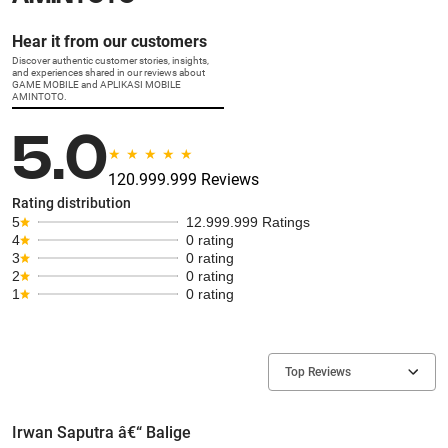
Hear it from our customers
Discover authentic customer stories, insights,
and experiences shared in our reviews about
GAME MOBILE and APLIKASI MOBILE
AMINTOTO.
5.0
120.999.999 Reviews
Rating distribution
5
12.999.999 Ratings
4
0 rating
3
0 rating
2
0 rating
1
0 rating
Top Reviews
Irwan Saputra â€“ Balige