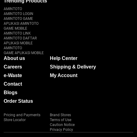
Trending Products
AMINTOTO
AMINTOTO LOGIN
AMINTOTO GAME
APLIKASI AMINTOTO
GAME MOBILE
AMINTOTO LINK
AMINTOTO DAFTAR
APLIKASI MOBILE
AMINTOTO
GAME APLIKASI MOBILE
About us
Help Center
Careers
Shipping & Delivery
e-Waste
My Account
Contact
Blogs
Order Status
Pricing and Payments
Brand Stores
Store Locator
Terms of Use
Caution Notice
Privacy Policy