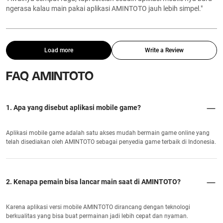
ngerasa kalau main pakai aplikasi AMINTOTO jauh lebih simpel."
Load more
Write a Review
FAQ AMINTOTO
1. Apa yang disebut aplikasi mobile game?
Aplikasi mobile game adalah satu akses mudah bermain game online yang
telah disediakan oleh AMINTOTO sebagai penyedia game terbaik di Indonesia.
2. Kenapa pemain bisa lancar main saat di AMINTOTO?
Karena aplikasi versi mobile AMINTOTO dirancang dengan teknologi
berkualitas yang bisa buat permainan jadi lebih cepat dan nyaman.