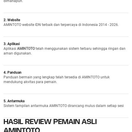
dimanapun.
2. Website
AMINTOTO website IDN terbaik dan terpercaya di Indonesia 2014 - 2026.
3. Aplikasi
Aplikasi
AMINTOTO
telah menggunakan sistem terbaru sehingga ringan dan
aman digunakan.
4. Panduan
Panduan bermain yang lengkap telah tersedia di AMINTOTO untuk
mendukung akvitas para pemain.
5. Antarmuka
Sistem tampilan antarmuka AMINTOTO dirancang mulus dalam setiap sesi
HASIL REVIEW PEMAIN ASLI
AMINTOTO