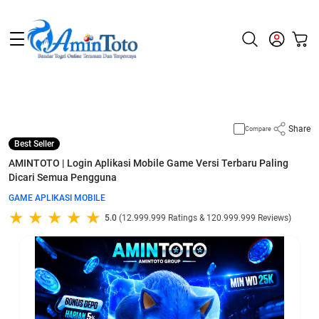
Supported by
GAME MOBILE
Share
Compare
Best Seller
AMINTOTO | Login Aplikasi Mobile Game Versi Terbaru Paling
Dicari Semua Pengguna
GAME APLIKASI MOBILE
5.0
(12.999.999 Ratings & 120.999.999 Reviews)